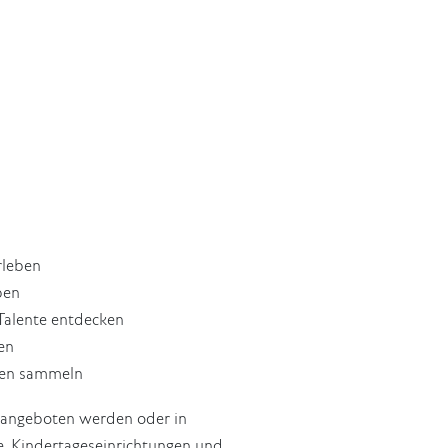
rleben
ben
 Talente entdecken
en
ngen sammeln
n angeboten werden oder in
. Kindertageseinrichtungen und