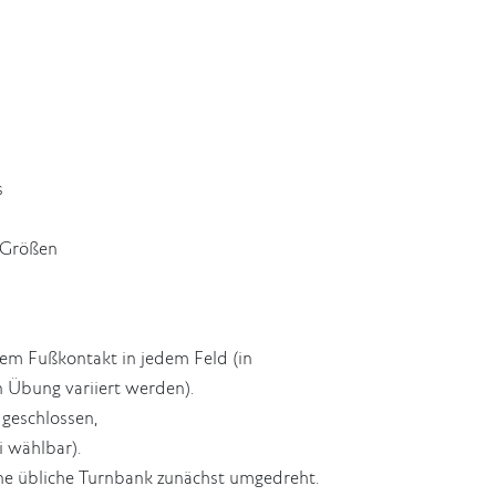
s
n Größen
nem Fußkontakt in jedem Feld (in
n Übung variiert werden).
geschlossen,
i wählbar).
ine übliche Turnbank zunächst umgedreht.