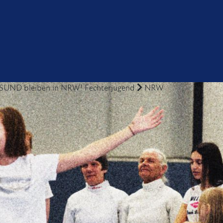
SUND bleiben in NRW!
Fechterjugend
NRW