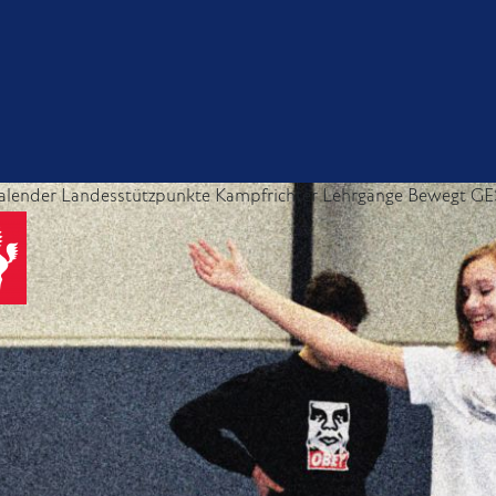
alender
Landesstützpunkte
Kampfrichter
Lehrgänge
Bewegt GE