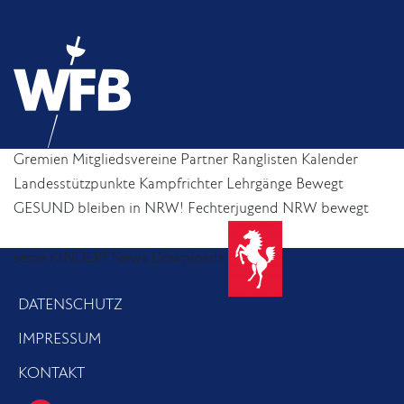
Gremien
Mitgliedsvereine
Partner
Ranglisten
Kalender
Landesstützpunkte
Kampfrichter
Lehrgänge
Bewegt
GESUND bleiben in NRW!
Fechterjugend
NRW bewegt
seine KINDER!
News
Downloads
DATENSCHUTZ
IMPRESSUM
KONTAKT